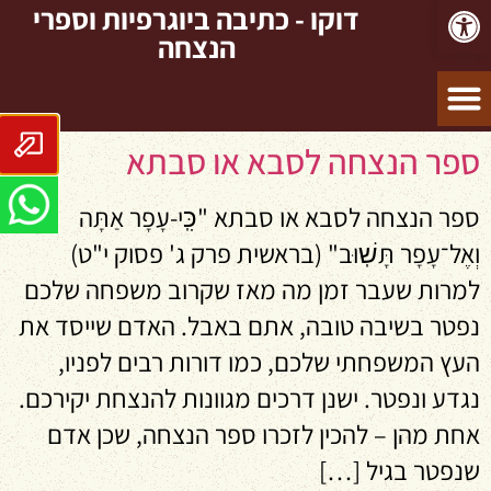
פתח סרגל נגישות
דוקו - כתיבה ביוגרפיות וספרי
הנצחה
ספר הנצחה לסבא או סבתא
ספר הנצחה לסבא או סבתא "כִּֽי-עָפָר אַתָּה
וְאֶל־עָפָר תָּשֽׁוּב" (בראשית פרק ג' פסוק י"ט)
למרות שעבר זמן מה מאז שקרוב משפחה שלכם
נפטר בשיבה טובה, אתם באבל. האדם שייסד את
העץ המשפחתי שלכם, כמו דורות רבים לפניו,
נגדע ונפטר. ישנן דרכים מגוונות להנצחת יקירכם.
אחת מהן – להכין לזכרו ספר הנצחה, שכן אדם
שנפטר בגיל […]