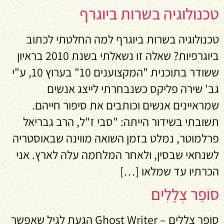
טכנולוגיה בשרות ביוגרף
טכנולוגיה בשרות ביוגרף למה החלטתי לכתוב
ביוגרפיות? שאלה זו נשאלתי בשנת 2010 בראיון
ששודר בתוכנית "המקצוענים 10" בערוץ 10, ע"י
גב' שירה פליקס כשנבחרתי לייצג אנשים
שמראיינים אנשים וכותבים את סיפור חייהם.
תשובתי בשידור הייתה: "סבי ז"ל, הרב גבריאל
פרלמוטר, נמלט בזמן השואה מווינה שבאוסטריה
לשנחאי שבסין, ולאחר המלחמה עלה לארץ. אני
הכרתיו עד שמלאו […]
סוֹפֵר צְלָלִים
סוֹפֵר צְלָלִים – Ghost Writer הגעת לגיל שאפשר