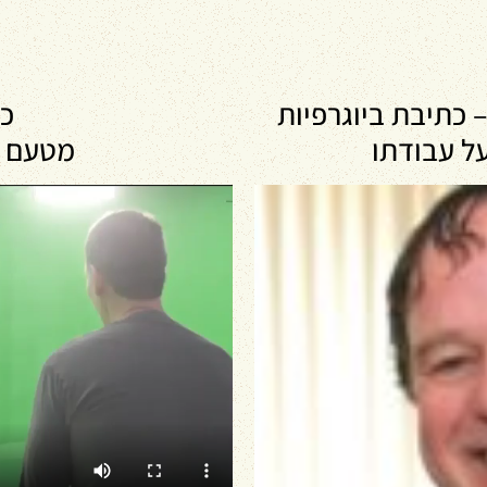
– כתיבת ביוגרפיות
כת
ל עבודתו
מטעם ו