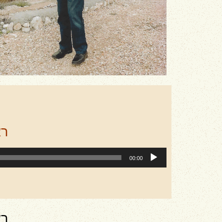
רא
נגן
00:00
אודיו
רא