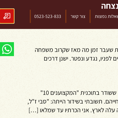
נצחה
אלות נפוצות
צור קשר
0523-523-833
) למרות שעבר זמן מה מאז שקרוב משפחה
פניו, נגדע ונפטר. ישנן דרכים
טכנולוגיה בשרות ביוגרף למה החלטתי לכתוב ביוגרפיות? שאלה זו נשאלתי בשנת 2010 בראיון ששודר בתוכנית "המקצוענים 10"
ר חייהם. תשובתי בשידור הייתה: "סבי ז"ל,
עלה לארץ. אני הכרתיו עד שמלאו […]