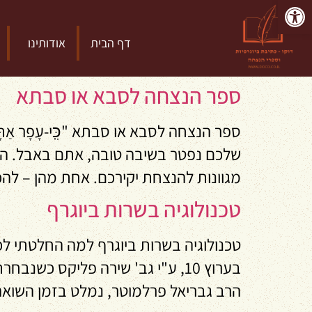
פתח סרגל נגישות
דף הבית
אודותינו
ספר הנצחה לסבא או סבתא
ספר הנצחה לסבא או סבתא "כִּֽי-עָפָר אַת
שלכם נפטר בשיבה טובה, אתם באבל. האד
מגוונות להנצחת יקירכם. אחת מהן – להכ
טכנולוגיה בשרות ביוגרף
בערוץ 10, ע"י גב' שירה פליקס כש
הרב גבריאל פרלמוטר, נמלט בזמן השואה