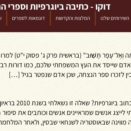
דוקו - כתיבה ביוגרפיות וספרי ה
השירותים שלנו
המלצות והקדשות
דוגמאות לספרים
ש
ָּה וְאֶל־עָפָר תָּשֽׁוּב" (בראשית פרק ג' פסוק י"ט
ם שייסד את העץ המשפחתי שלכם, כמו דורות רבים ל
ין לזכרו ספר הנצחה, שכן אדם שנפטר בגיל […]
נבחרתי לייצג אנשים שמראיינים אנשים וכותבים את סיפו
 מווינה שבאוסטריה לשנחאי שבסין, ולאחר המלחמה 