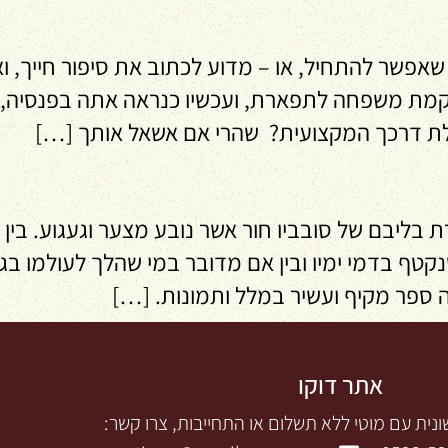
ם – Ghost Writer הגעת לגיל שאפשר להתחיל, או – מדוע לכתוב את ס
קמת משפחה לתפארת, ועכשיו כנראה אתה בפנסיה, א
ילת דרכך המקצועית? שהרי אם אשאל אותך […]
ליבם של סובביו חור אשר נובע מצער וגעגוע. בין ה
קטף בדמי ימיו ובין אם מדובר במי שהלך לעולמו בגי
ספר מקיף ועשיר במלל ותמונות. […]
אתר דוקו
נית עם מוטי ללא תשלום או התחייבות, צרו קשר: