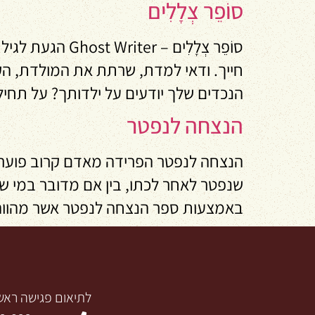
סוֹפֵר צְלָלִים
סוֹפֵר צְלָלִי
חייך. ודאי למדת, שרתת את המולדת, ה
הנכדים שלך יודעים על ילדותך? על תח
הנצחה לנפטר
הנצחה לנפטר הפרידה מאדם קרוב פוערת ב
שנפטר לאחר לכתו, בין אם מדובר במי שנ
באמצעות ספר הנצחה לנפטר אשר מהווה 
לתיאום פגישה ראשו