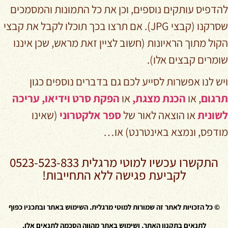
להדפיס עותקים נוספים, וכן את כל התמונות והמסמכים
שסרקנו (קבצי JPG). אם תרצו בכך תוכלו לקבל את קבצי
הקול מתוך הראיונות (חשוב לציין זאת מראש, שכן איננו
שומרים קבצים אלו).
ויש לנו אפשרות לסייע לכם גם בדברים נוספים כגון
תרגום
, או
הכנת מצגת,
או
הפקת סרט וידיאו,
עריכה
לשונית
או הוצאה לאור של
ספר אלקטרוני
(שאינו
מודפס, ונמצא באינטרנט) או…
התקשרו עכשיו למוטי מרגלית
0523-523-833
לקביעת פגישה ללא התחייבות!
©
כל הזכויות לאתר זה שמורות למוטי מרגלית. השימוש באתר ובתכניו כפוף
לתנאים בתקנון האתר, ושימוש באתר מהווה הסכמה לתנאים אלו.