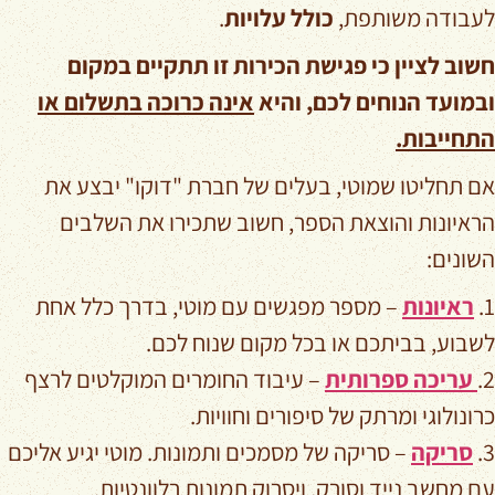
לעבודה משותפת,
כולל עלויות
.
חשוב לציין כי פגישת הכירות זו תתקיים במקום
ובמועד הנוחים לכם, והיא
אינה כרוכה בתשלום או
התחייבות.
אם תחליטו שמוטי, בעלים של חברת "דוקו" יבצע את
הראיונות והוצאת הספר, חשוב שתכירו את השלבים
השונים:
1.
ראיונות
– מספר מפגשים עם מוטי, בדרך כלל אחת
לשבוע, בביתכם או בכל מקום שנוח לכם.
2.
עריכה
ספרותית
– עיבוד החומרים המוקלטים לרצף
כרונולוגי ומרתק של סיפורים וחוויות.
3.
סריקה
– סריקה של מסמכים ותמונות. מוטי יגיע אליכם
עם מחשב נייד וסורק, ויסרוק תמונות רלוונטיות.