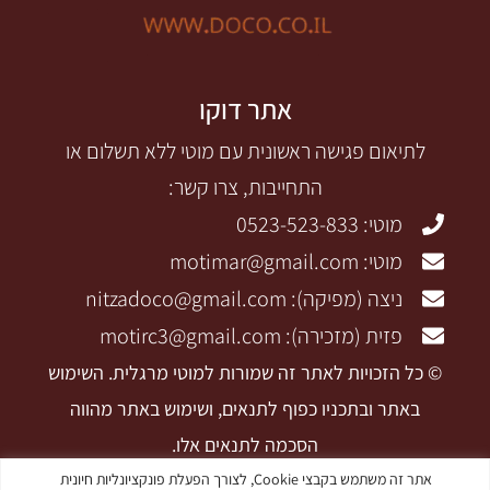
אתר דוקו
לתיאום פגישה ראשונית עם מוטי ללא תשלום או
התחייבות, צרו קשר:
מוטי: 0523-523-833
מוטי: motimar@gmail.com
ניצה (מפיקה): nitzadoco@gmail.com
פזית (מזכירה): motirc3@gmail.com
© כל הזכויות לאתר זה שמורות למוטי מרגלית. השימוש
באתר ובתכניו כפוף לתנאים, ושימוש באתר מהווה
הסכמה לתנאים אלו.
הצהרת פרטיות
|
תקנון האתר ותנאי השימוש
|
הצהרת
אתר זה משתמש בקבצי Cookie, לצורך הפעלת פונקציונליות חיונית