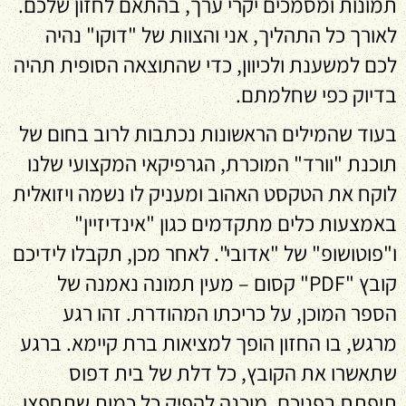
תמונות ומסמכים יקרי ערך, בהתאם לחזון שלכם.
לאורך כל התהליך, אני והצוות של "דוקו" נהיה
לכם למשענת ולכיוון, כדי שהתוצאה הסופית תהיה
בדיוק כפי שחלמתם.
בעוד שהמילים הראשונות נכתבות לרוב בחום של
תוכנת "וורד" המוכרת, הגרפיקאי המקצועי שלנו
לוקח את הטקסט האהוב ומעניק לו נשמה ויזואלית
באמצעות כלים מתקדמים כגון "אינדיזיין"
ו"פוטושופ" של "אדובי". לאחר מכן, תקבלו לידיכם
קובץ "PDF" קסום – מעין תמונה נאמנה של
הספר המוכן, על כריכתו המהודרת. זהו רגע
מרגש, בו החזון הופך למציאות ברת קיימא. ברגע
שתאשרו את הקובץ, כל דלת של בית דפוס
תיפתח בפניכם, מוכנה להפיק כל כמות שתחפצו.