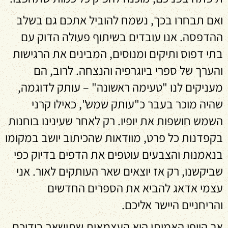
ואם תבחרו בכך, נשמח להוביל אתכם גם בשלב
ההדפסה. אנו עובדים בשיתוף פעולה הדוק עם
בתי דפוס ותיקים ומנוסים, המבינים את הרגישות
והערך של ספרי ביוגרפיה והנצחה. לרוב, הם
מעניקים לנו "טעימה ראשונה" – עותק לדוגמה,
שהיה מוכר בעבר כ"עותק שמש", כאילו קרני
השמש חושפות את יופיו. רק לאחר שעינינו בוחנות
בקפדנות כל פרט, מוודאות שהכיתוב יושב במקומו
בנאמנות והצבעים עוטפים את הדפים בדיוק כפי
שביקשנו, רק אז יוצאים שאר העותקים לאור. אני
עצמי אדאג להביא את הספרים החדשים
והריחניים היישר אליכם.
אך היופי האמיתי הוא העצמאות שתישאר בידיכם.